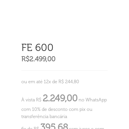
FE 600
R$
2.499,00
ou em até 12x de R$ 244,80
2.249,00
À vista R$
no WhatsApp
com 10% de desconto com pix ou
transferência bancária
395,68
6x de R$
sem juros e com