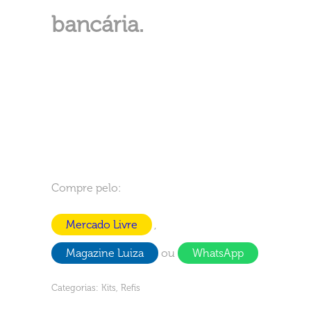
bancária.
Compre pelo:
Mercado Livre
,
Magazine Luiza
ou
WhatsApp
Categorias:
Kits
,
Refis