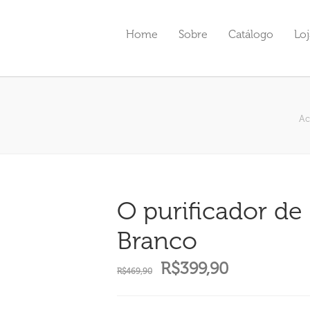
Home
Sobre
Catálogo
Loj
Ac
O purificador de
Branco
O
O
R$
399,90
R$
469,90
preço
preço