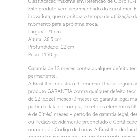
Classificação máxima em Retenção de Cloro (C-I)
Este produto vem acompanhado do Eurotimer. Est
inovadora, que monitora o tempo de utilização do
momento para a próxima troca.
Largura: 21 cm
Altura: 28,5 cm
Profundidade: 12 cm
Peso: 1150 gr
Garantia de 12 meses contra qualquer defeito téc
permanente.
A Brasfilter Indústria e Comércio Ltda. assegura
produto GARANTIA contra qualquer defeito técni
de 12 (doze) meses (3 meses de garantia legal mai
partir da data de compra, exceto os elementos fil
é de 3(três) meses – período de garantia legal, d
ou Pedido devidamente preenchido e Certificado
número do Código de barras. A Brasfilter declara 