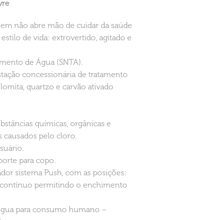
vre
 quem não abre mão de cuidar da saúde
tilo de vida: extrovertido, agitado e
tamento de Água (SNTA).
 estação concessionária de tratamento
lomita, quartzo e carvão ativado
ubstâncias químicas, orgânicas e
 causados pelo cloro.
suário.
orte para copo.
ador sistema Push, com as posições:
 contínuo permitindo o enchimento
a Água para consumo humano –