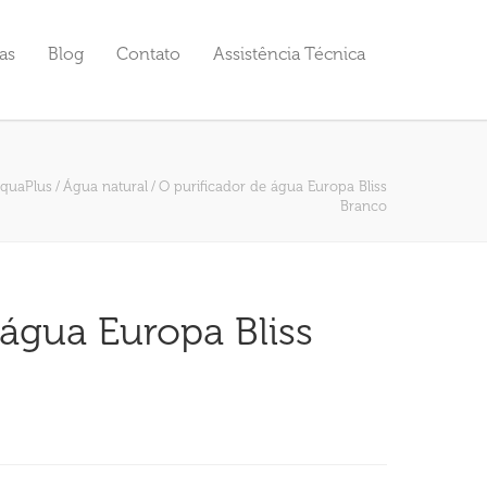
as
Blog
Contato
Assistência Técnica
quaPlus
/
Água natural
/
O purificador de água Europa Bliss
Branco
 água Europa Bliss