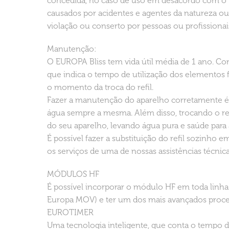
concedida, no caso de uso em desacordo com o 
causados por acidentes e agentes da natureza ou 
violação ou conserto por pessoas ou profissionai
Manutenção:
O EUROPA Bliss tem vida útil média de 1 ano. C
que indica o tempo de utilização dos elementos fi
o momento da troca do refil.
Fazer a manutenção do aparelho corretamente é 
água sempre a mesma. Além disso, trocando o refi
do seu aparelho, levando água pura e saúde para 
É possível fazer a substituição do refil sozinho
os serviços de uma de nossas assistências técnica
MÓDULOS HF
É possível incorporar o módulo HF em toda linha
Europa MOV) e ter um dos mais avançados proces
EUROTIMER
Uma tecnologia inteligente, que conta o tempo de