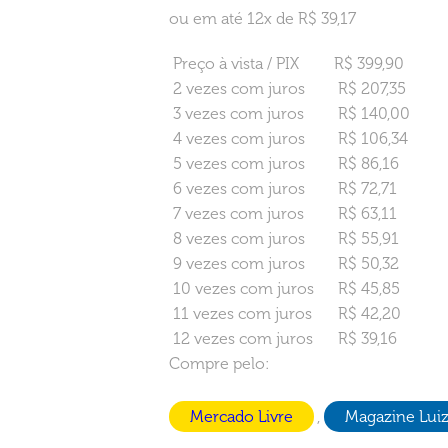
original
atual
ou em até 12x de R$ 39,17
era:
é:
Preço à vista / PIX
R$ 399,90
R$469,90.
R$399,90.
2 vezes com juros
R$ 207,35
3 vezes com juros
R$ 140,00
4 vezes com juros
R$ 106,34
5 vezes com juros
R$ 86,16
6 vezes com juros
R$ 72,71
7 vezes com juros
R$ 63,11
8 vezes com juros
R$ 55,91
9 vezes com juros
R$ 50,32
10 vezes com juros
R$ 45,85
11 vezes com juros
R$ 42,20
12 vezes com juros
R$ 39,16
Compre pelo:
Mercado Livre
,
Magazine Lui