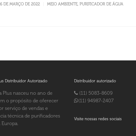
16 DE MARÇO DE 2022
MEIO AMBIENTE
,
PURIFICADOR DE ÁGUA
us Distribuidor Autorizado
Distribuidor autorizado
 Plus nasceu no ano de
(11) 5083-8609
m o propósito de oferecer
(11) 94987-2407
r serviço de vendas e
ncia técnica de purificadores
Visite nossas redes sociais
 Europa.