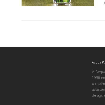
Acqua Pl
A Acqua
1996 co
o melho
assistê
de água