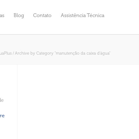
as
Blog
Contato
Assistência Técnica
uaPlus
/
Archive by Category "manutenção da caixa d’água"
de
re