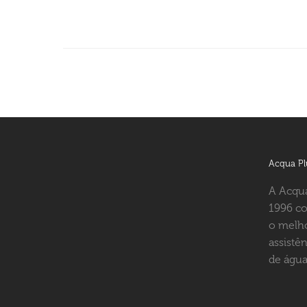
Acqua Pl
A Acqua
1996 co
o melho
assistê
de água