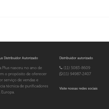
us Distribuidor Autorizado
Distribuidor autorizado
 Plus nasceu no ano de
(11) 5083-8609
m o propósito de oferecer
(11) 94987-2407
r serviço de vendas e
ncia técnica de purificadores
Visite nossas redes sociais
 Europa.