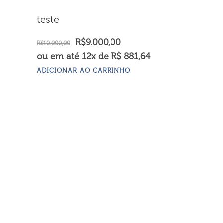
teste
O
O
R$
9.000,00
R$
10.000,00
preço
preço
ou em até 12x de R$ 881,64
original
atual
ADICIONAR AO CARRINHO
era:
é:
R$10.000,00.
R$9.000,00.