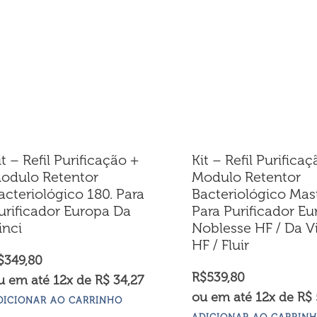
it – Refil Purificação +
Kit – Refil Purifica
odulo Retentor
Modulo Retentor
acteriológico 180. Para
Bacteriológico Mas
urificador Europa Da
Para Purificador E
inci
Noblesse HF / Da Vi
HF / Fluir
$
349,80
R$
539,80
u em até 12x de R$ 34,27
ou em até 12x de R$ 
DICIONAR AO CARRINHO