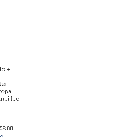
ção +
ter –
uropa
nci Ice
52,88