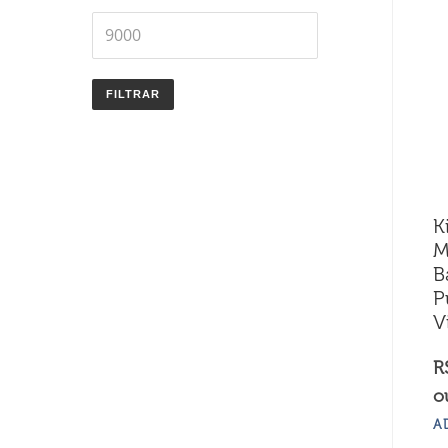
Preço
máximo
FILTRAR
K
M
B
P
V
R
o
A