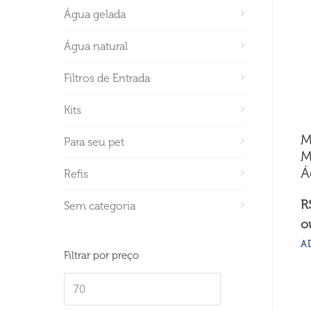
Água gelada
Água natural
Filtros de Entrada
Kits
M
Para seu pet
M
Á
Refis
R
Sem categoria
o
A
Filtrar por preço
Preço
mínimo